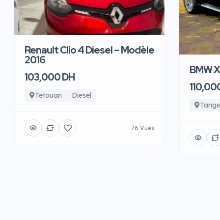
Renault Clio 4 Diesel – Modèle
2016
BMW X6
103,000 DH
110,00
Tetouan
Diesel
Tange
76 Vues