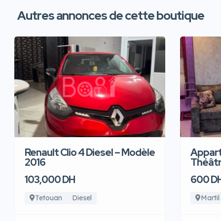
Autres annonces de cette boutique
Renault Clio 4 Diesel – Modèle
Appart
2016
Théâtre
103,000 DH
600 D
Tetouan
Diesel
Martil