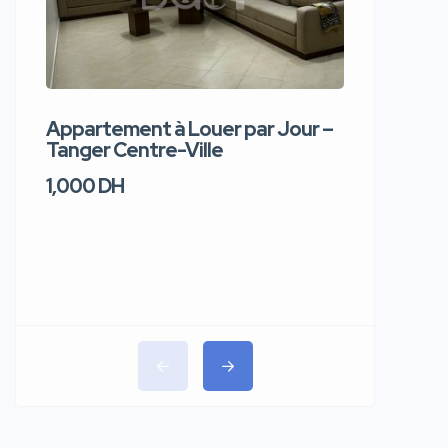
Appartement à Louer par Jour –
Apparte
Tanger Centre-Ville
Jour – T
1,000 DH
1,100 DH