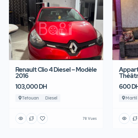
Renault Clio 4 Diesel – Modèle
Appart
2016
Théâtre
103,000 DH
600 D
Tetouan
Diesel
Martil
78 Vues