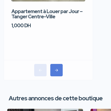
Appartement à Louer par Jour –
Apparte
Tanger Centre-Ville
Jour – T
1,000 DH
1,100 DH
Autres annonces de cette boutique