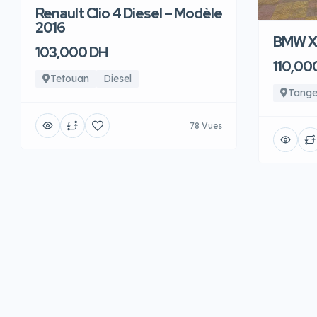
Renault Clio 4 Diesel – Modèle
2016
BMW X6
103,000 DH
110,00
Tetouan
Diesel
Tange
78 Vues