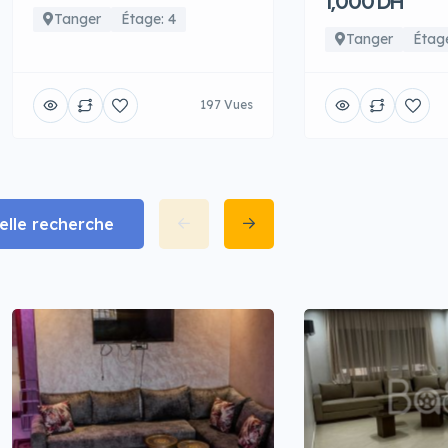
1,000 DH
Tanger
Étage: 4
Tanger
Étage
197 Vues
lle recherche