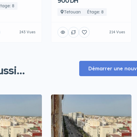
900 DH
tage: 8
Tetouan
Étage: 8
243 Vues
214 Vues
ssi...
Démarrer une nouve