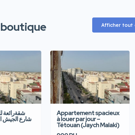
 boutique
Afficher tou
شقةرائعة  –
Appartement spacieux
شارع الجيش ا
à louer par jour –
Tétouan (Jaych Malaki)