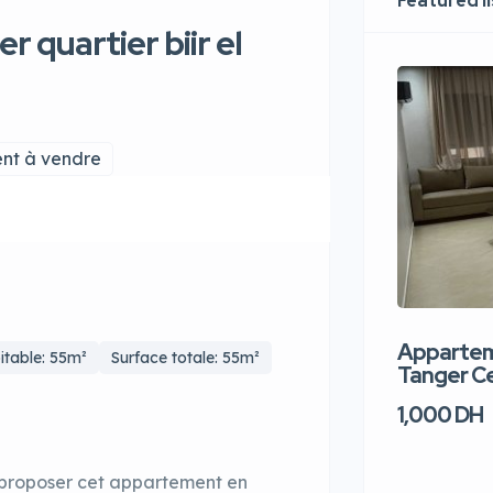
Featured l
 quartier biir el
nt à vendre
Apparteme
itable: 55m²
Surface totale: 55m²
Tanger Ce
1,000 DH
 proposer cet appartement en