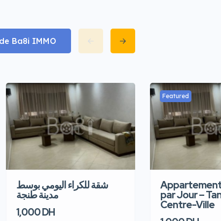
t de Ba8i IMMO
Featured
شقة للكراء اليومي بوسط
Appartement
مدينة طنجة
par Jour – Ta
Centre-Ville
1,000 DH