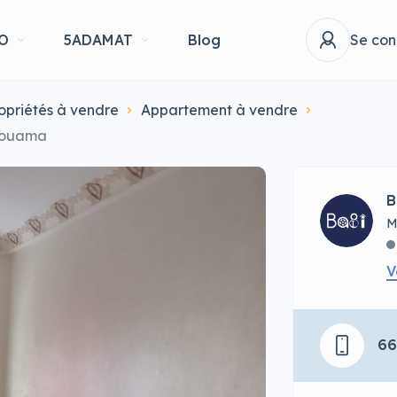
O
5ADAMAT
Blog
Se con
opriétés à vendre
Appartement à vendre
 aouama
B
M
V
6