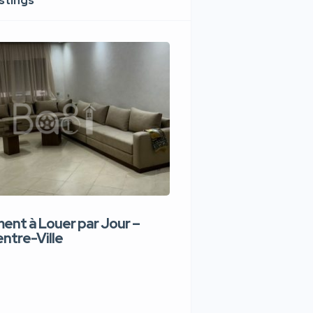
istings
nt à Louer par Jour –
Appartement de lux
ntre-Ville
Jour – Tanger Centr
1,100 DH