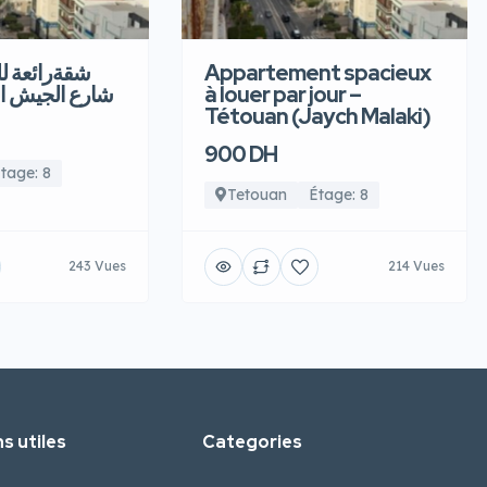
شقةرائعة  –
Appartement spacieux
شارع الجيش ا
à louer par jour –
Tétouan (Jaych Malaki)
900 DH
tage: 8
Tetouan
Étage: 8
243 Vues
214 Vues
s utiles
Categories