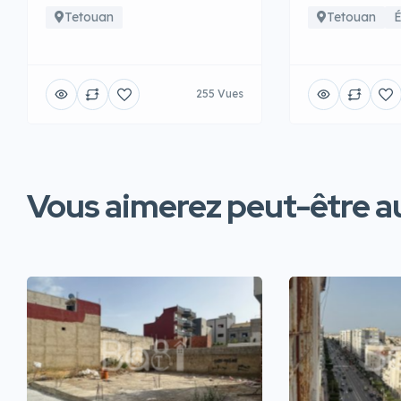
Tetouan
Tetouan
É
255 Vues
Vous aimerez peut-être au