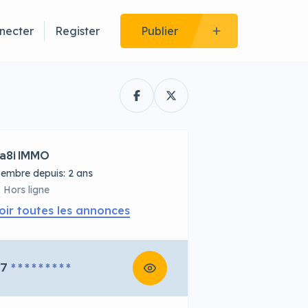
necter
Register
Publier
a8i IMMO
embre depuis: 2 ans
Hors ligne
oir toutes les annonces
67
* * * * * * * * *