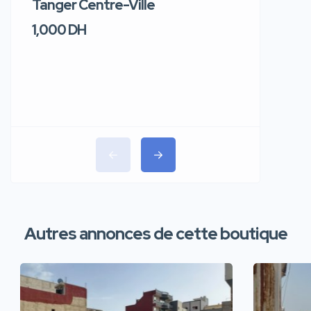
Tanger Centre-Ville
Jour – T
1,000 DH
1,100 DH
Autres annonces de cette boutique