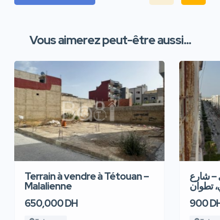
Vous aimerez peut-être aussi...
Terrain à vendre à Tétouan –
 – شارع
Malalienne
، تطوان
650,000 DH
900 D