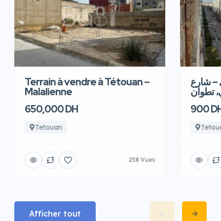
Terrain à vendre à Tétouan –
 – شارع
Malalienne
، تطوان
650,000 DH
900 D
Tetouan
Tetou
258 Vues
Afficher tout