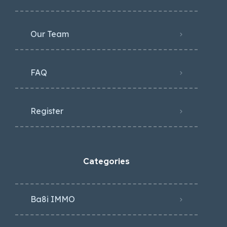
Our Team
FAQ
Register
Categories
Ba8i IMMO