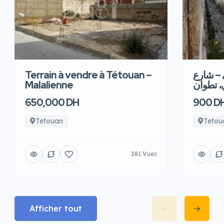
Terrain à vendre à Tétouan –
 – شارع
Malalienne
، تطوان
650,000 DH
900 D
Tetouan
Tetou
281 Vues
Afficher tout