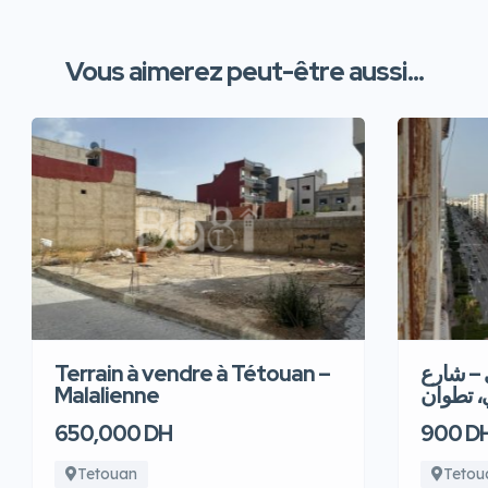
Vous aimerez peut-être aussi...
Terrain à vendre à Tétouan –
 – شارع
Malalienne
، تطوان
650,000 DH
900 D
Tetouan
Tetou