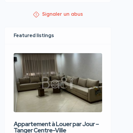
Signaler un abus
Featured listings
Appartement à Louer par Jour –
Apparte
Tanger Centre-Ville
Jour – T