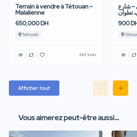
Terrain à vendre à Tétouan –
 – شارع
Malalienne
، تطوان
650,000 DH
900 D
Tetouan
Tetou
260 Vues
Afficher tout
Vous aimerez peut-être aussi...