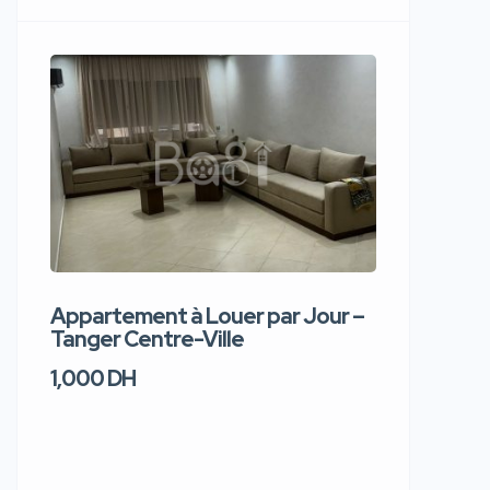
Appartement à Louer par Jour –
Apparte
Tanger Centre-Ville
Jour – T
1,000 DH
1,100 DH