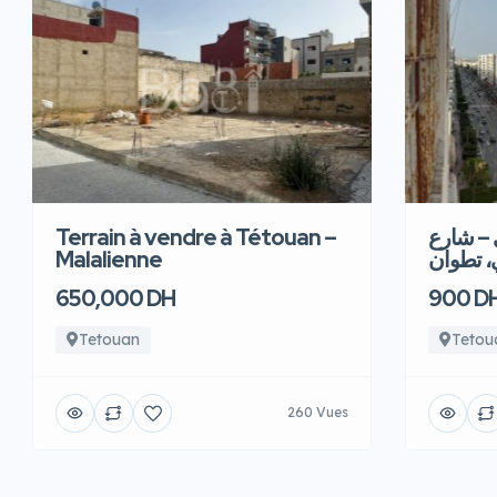
Terrain à vendre à Tétouan –
 – شارع
Malalienne
، تطوان
650,000 DH
900 D
Tetouan
Tetou
260 Vues