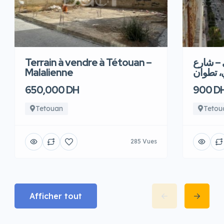
Terrain à vendre à Tétouan –
 – شارع
Malalienne
، تطوان
650,000 DH
900 D
Tetouan
Tetou
285 Vues
Afficher tout