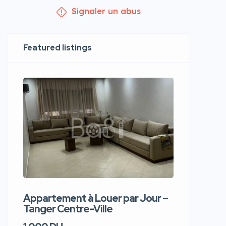
Signaler un abus
Featured listings
Appartement à Louer par Jour –
Apparte
Tanger Centre-Ville
Jour – T