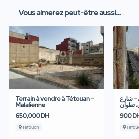
Vous aimerez peut-être aussi...
Terrain à vendre à Tétouan –
 – شارع
Malalienne
، تطوان
650,000 DH
900 D
Tetouan
Tetou