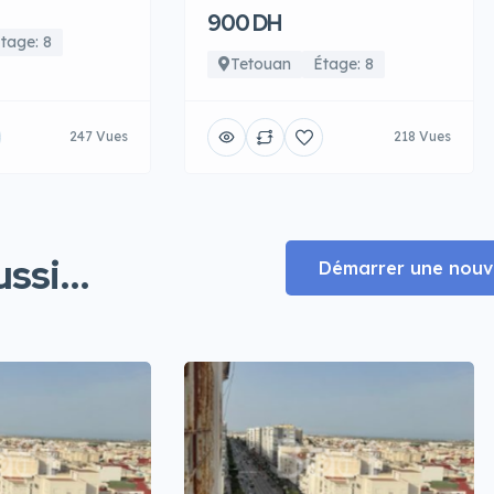
900 DH
tage: 8
Tetouan
Étage: 8
247 Vues
218 Vues
ssi...
Démarrer une nouve