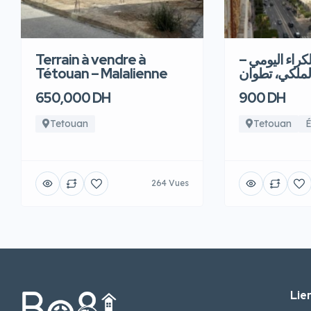
Terrain à vendre à
للكراء اليومي
Tétouan – Malalienne
لملكي، تطوان
650,000 DH
900 DH
Tetouan
Tetouan
É
264 Vues
Lien