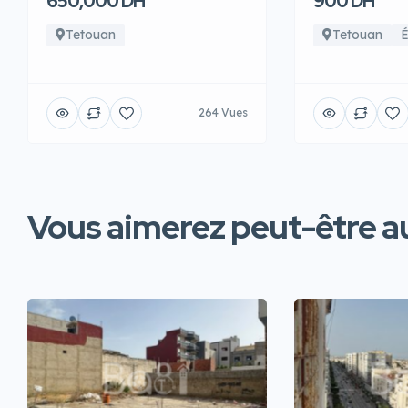
650,000 DH
900 DH
Tetouan
Tetouan
É
264 Vues
Vous aimerez peut-être au