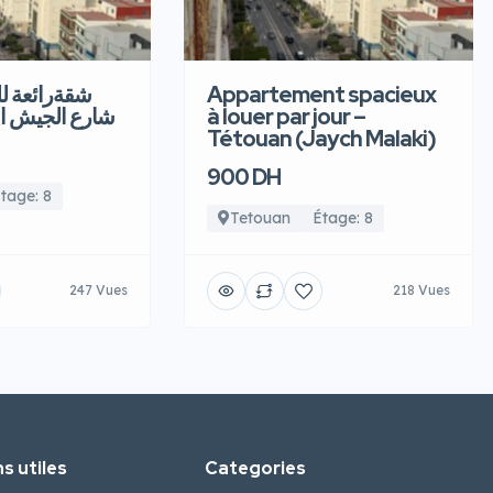
شقةرائعة  –
Appartement spacieux
شارع الجيش ا
à louer par jour –
Tétouan (Jaych Malaki)
900 DH
tage: 8
Tetouan
Étage: 8
247 Vues
218 Vues
s utiles
Categories