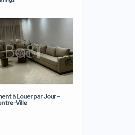
istings
nt à Louer par Jour –
Appartement de lux
ntre-Ville
Jour – Tanger Centr
1,100 DH