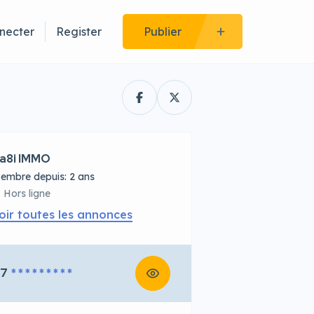
necter
Register
Publier
a8i IMMO
embre depuis: 2 ans
Hors ligne
oir toutes les annonces
67
* * * * * * * * *