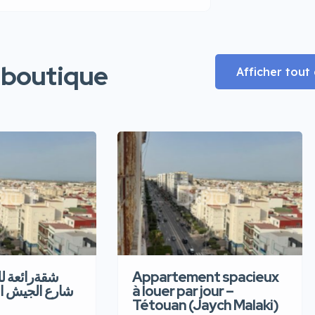
 boutique
Afficher tou
شقةرائعة  –
Appartement spacieux
شارع الجيش ا
à louer par jour –
Tétouan (Jaych Malaki)