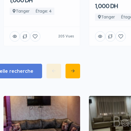
1,000 DH
1,000 DH
Tanger
Étage: 4
Tanger
Étage
205 Vues
lle recherche