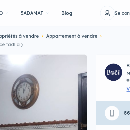
O
5ADAMAT
Blog
Se con
opriétés à vendre
Appartement à vendre
e fadlia )
B
M
V
6