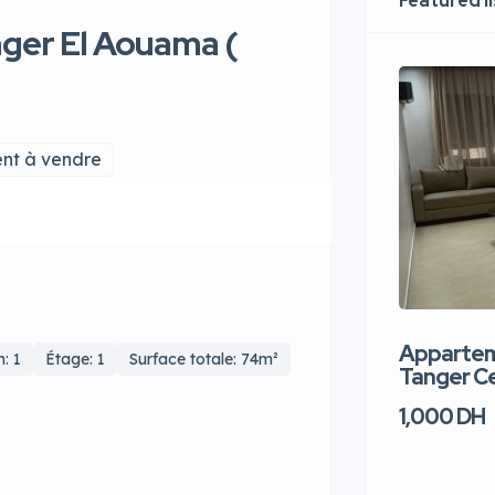
Featured l
ger El Aouama (
nt à vendre
Apparteme
n: 1
Étage: 1
Surface totale: 74m²
Tanger Ce
1,000 DH