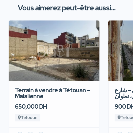
Vous aimerez peut-être aussi...
Terrain à vendre à Tétouan –
 – شارع
Malalienne
، تطوان
650,000 DH
900 D
Tetouan
Tetou