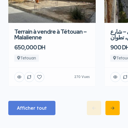
Terrain à vendre à Tétouan –
 – شارع
Malalienne
، تطوان
650,000 DH
900 D
Tetouan
Tetou
270 Vues
Afficher tout