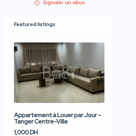
Signaler un abus
Featured listings
Appartement à Louer par Jour –
Apparte
Tanger Centre-Ville
Jour – T
1,000 DH
1,100 DH