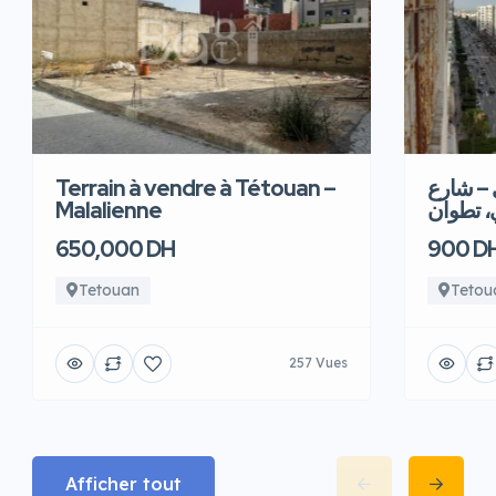
Terrain à vendre à Tétouan –
 – شارع
Malalienne
، تطوان
650,000 DH
900 D
Tetouan
Tetou
257 Vues
Afficher tout