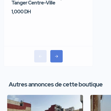
Tanger Centre-Ville
Jour – T
1,000 DH
1,100 DH
Autres annonces de cette boutique