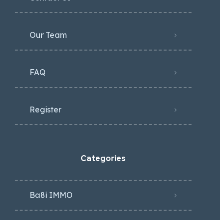
Our Team
FAQ
Register
Categories
Ba8i IMMO