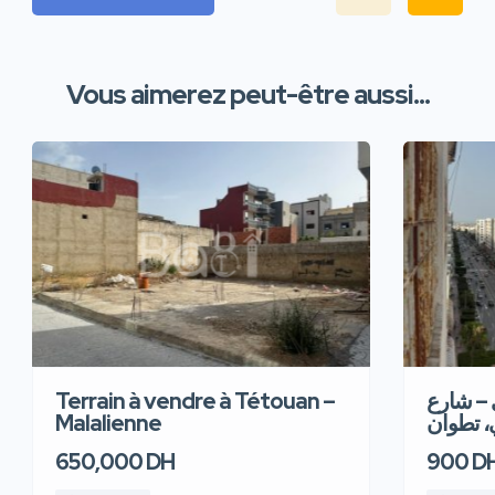
Vous aimerez peut-être aussi...
Terrain à vendre à Tétouan –
 – شارع
Malalienne
، تطوان
650,000 DH
900 D