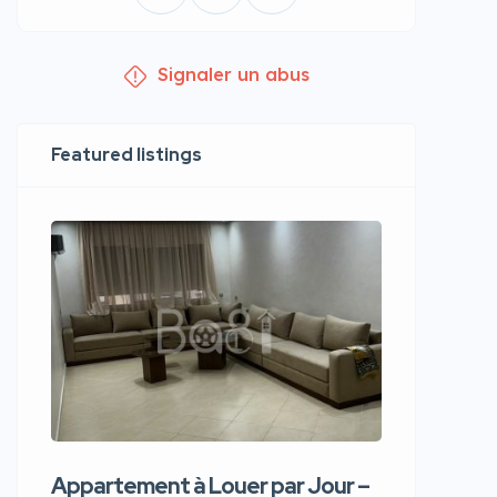
Signaler un abus
Featured listings
Appartement à Louer par Jour –
Apparte