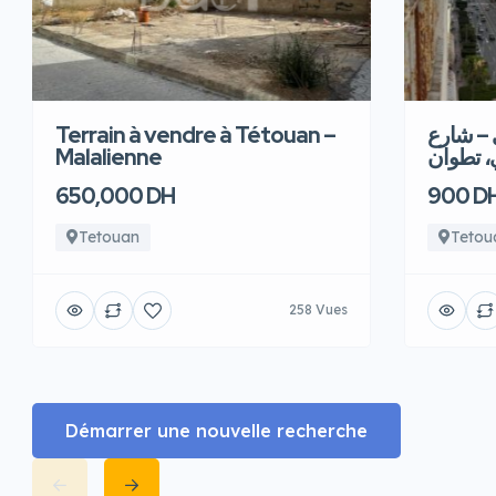
Terrain à vendre à Tétouan –
 – شارع
Malalienne
، تطوان
650,000 DH
900 D
Tetouan
Tetou
258 Vues
Démarrer une nouvelle recherche