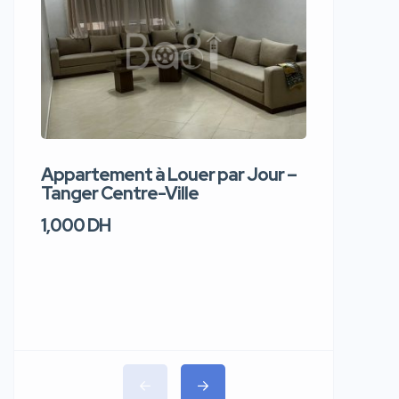
Appartement à Louer par Jour –
Apparte
Tanger Centre-Ville
Jour – T
1,000 DH
1,100 DH