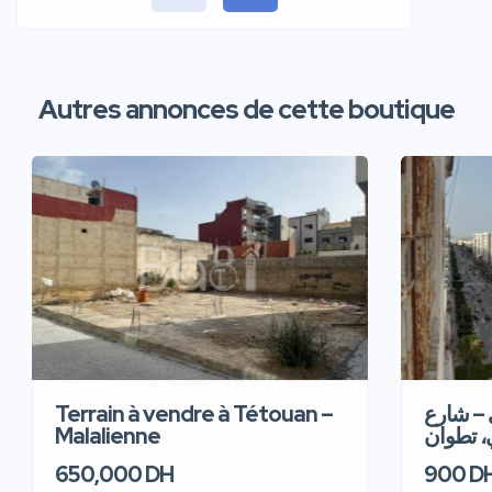
Autres annonces de cette boutique
Terrain à vendre à Tétouan –
 – شارع
Malalienne
، تطوان
650,000 DH
900 D