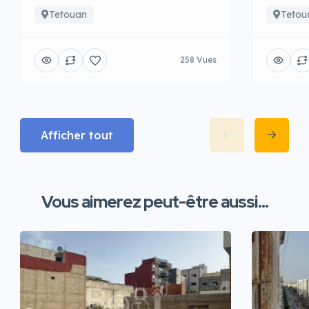
Tetouan
Tetou
258 Vues
Afficher tout
Vous aimerez peut-être aussi...