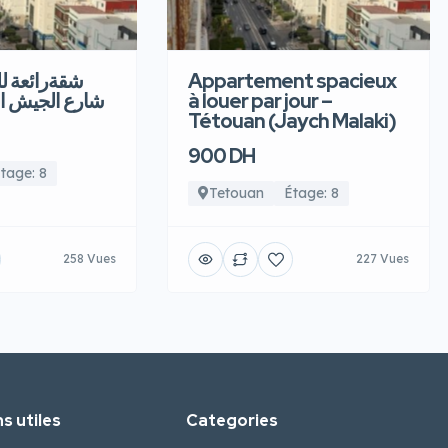
شقةرائعة  –
Appartement spacieux
شارع الجيش ا
à louer par jour –
Tétouan (Jaych Malaki)
900 DH
tage: 8
Tetouan
Étage: 8
258 Vues
227 Vues
s utiles
Categories