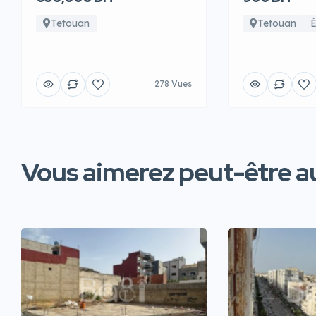
Tetouan
Tetouan
É
278 Vues
Vous aimerez peut-être au