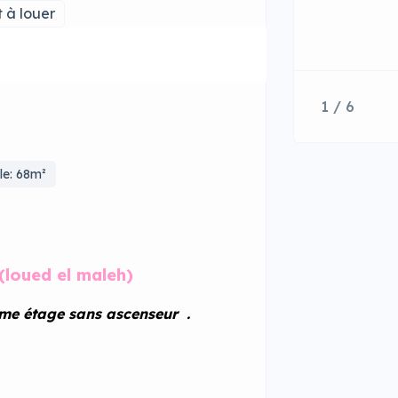
 à louer
1 / 6
le: 68m²
(loued el maleh)
me étage sans ascenseur .