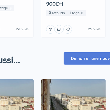
900 DH
tage: 8
Tetouan
Étage: 8
258 Vues
227 Vues
ssi...
Démarrer une nouve