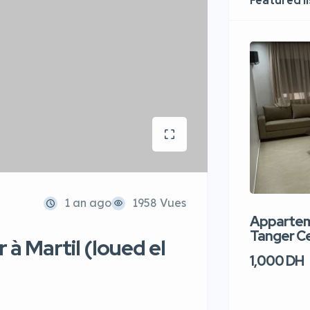
Featured l
1 an ago
1958 Vues
Apparteme
Tanger Ce
à Martil (loued el
1,000 DH