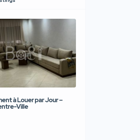
istings
nt à Louer par Jour –
Appartement de lux
ntre-Ville
Jour – Tanger Centr
1,100 DH