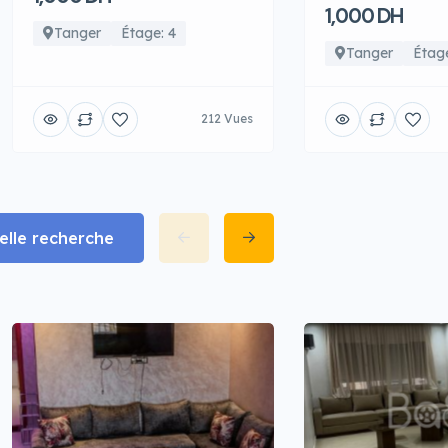
1,000 DH
Tanger
Étage: 4
Tanger
Étage
212 Vues
lle recherche