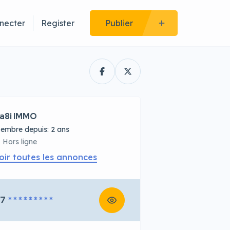
necter
Register
Publier
a8i IMMO
embre depuis: 2 ans
Hors ligne
oir toutes les annonces
67
* * * * * * * * *