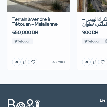
Terrain à vendre à
للكراء اليومي
Tétouan – Malalienne
لملكي، تطوان
650,000 DH
900 DH
Tetouan
Tetouan
É
278 Vues
Lien