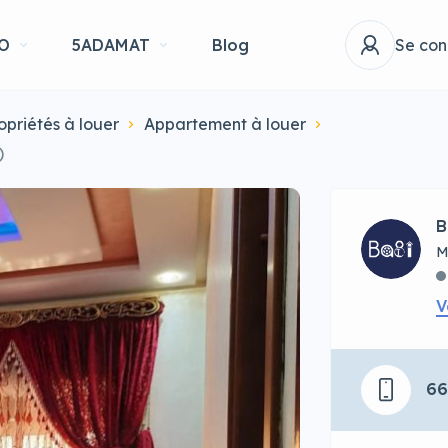
O
5ADAMAT
Blog
Se con
opriétés à louer
Appartement à louer
)
B
M
V
6