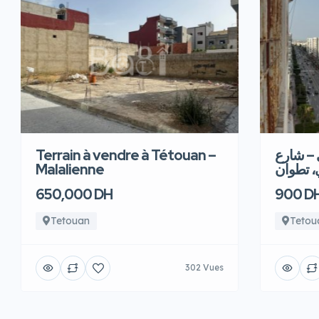
Terrain à vendre à Tétouan –
 – شارع
Malalienne
، تطوان
650,000 DH
900 D
Tetouan
Tetou
302 Vues