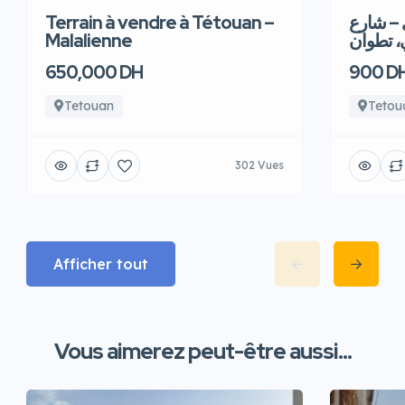
Terrain à vendre à Tétouan –
 – شارع
Malalienne
، تطوان
650,000 DH
900 D
Tetouan
Tetou
302 Vues
Afficher tout
Vous aimerez peut-être aussi...