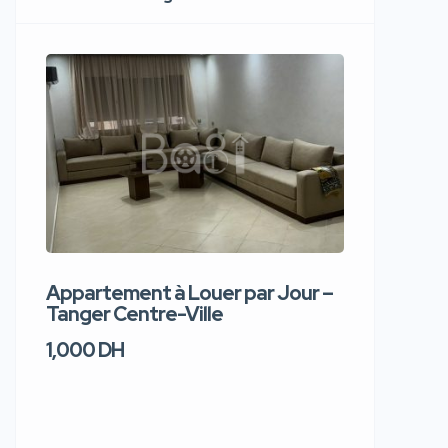
Appartement à Louer par Jour –
Apparte
Tanger Centre-Ville
Jour – T
1,000 DH
1,100 DH