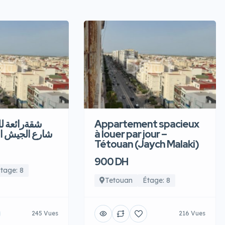
شقةرائعة  –
Appartement spacieux
شارع الجيش ا
à louer par jour –
Tétouan (Jaych Malaki)
900 DH
tage: 8
Tetouan
Étage: 8
245 Vues
216 Vues