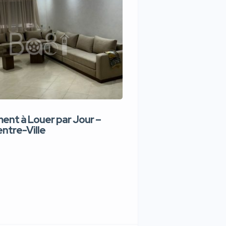
nt à Louer par Jour –
Appartement de lux
ntre-Ville
Jour – Tanger Centr
1,100 DH