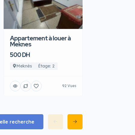
Appartement à louer à
Meknes
500 DH
Meknès
Étage: 2
92 Vues
lle recherche