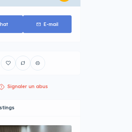
hat
E-mail
Signaler un abus
istings