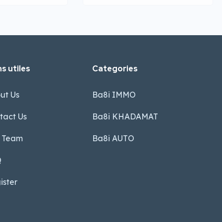
s utiles
Categories
ut Us
Ba8i IMMO
tact Us
Ba8i KHADAMAT
 Team
Ba8i AUTO
Q
ister