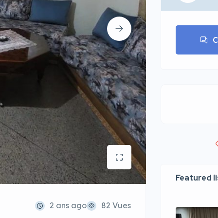
C
Featured l
2 ans ago
82 Vues