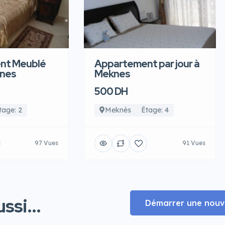
nt Meublé
Appartement par jour à
knes
Meknes
500 DH
tage: 2
Meknès
Étage: 4
97 Vues
91 Vues
ssi...
Démarrer une nouve