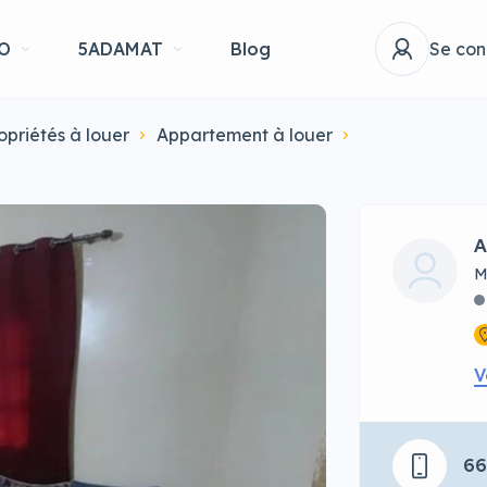
O
5ADAMAT
Blog
Se con
opriétés à louer
Appartement à louer
A
M
V
66