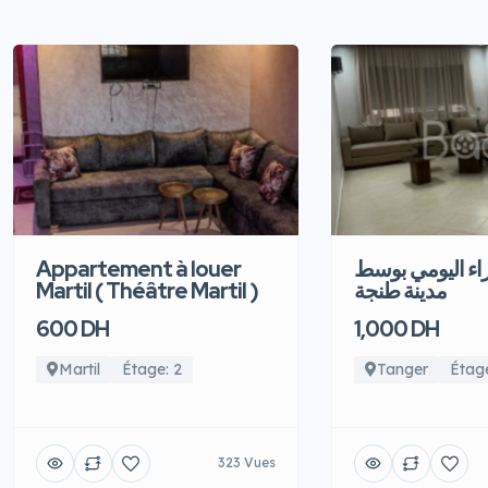
Appartement à louer
اء اليومي بوسط
Martil ( Théâtre Martil )
مدينة طنجة
600 DH
1,000 DH
Martil
Étage: 2
Tanger
Étage
323 Vues