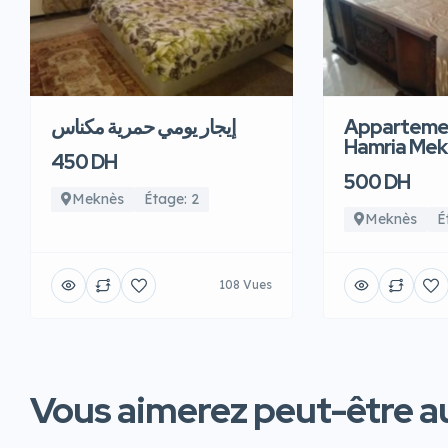
إيجار يومي حمرية مكناس
Apparteme
Hamria Me
450 DH
500 DH
Meknès
Étage: 2
Meknès
É
108 Vues
Vous aimerez peut-être au