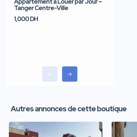
Appartement à Louer par Jour –
Apparte
Tanger Centre-Ville
Jour – T
1,000 DH
1,100 DH
Autres annonces de cette boutique