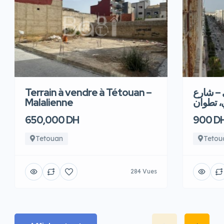
Terrain à vendre à Tétouan –
 – شارع
Malalienne
، تطوان
650,000 DH
900 D
Tetouan
Tetou
284 Vues