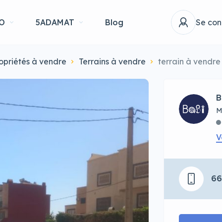
O
5ADAMAT
Blog
Se con
opriétés à vendre
Terrains à vendre
terrain à vendr
B
M
V
6