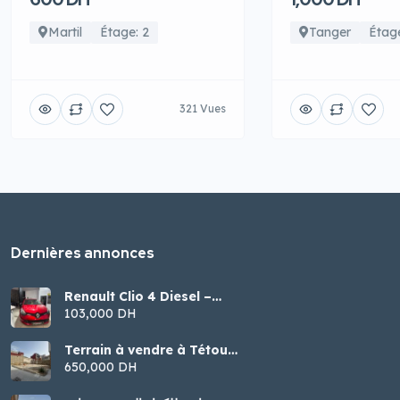
Martil
Étage: 2
Tanger
Étage
321 Vues
Dernières annonces
Renault Clio 4 Diesel –
Modèle 2016
103,000 DH
Terrain à vendre à Tétouan
– Malalienne
650,000 DH