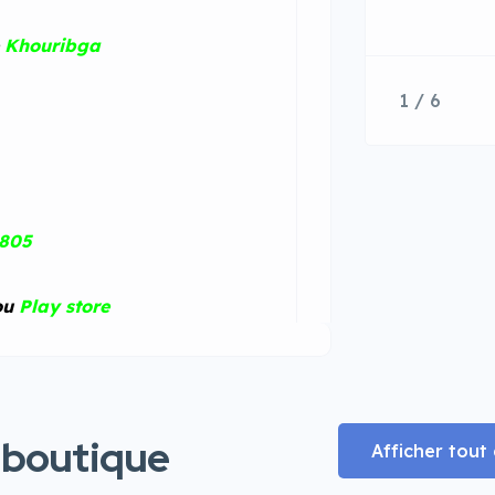
e
Khouribga
1 / 6
7805
ou
Play store
 boutique
Afficher tou