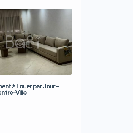
nt à Louer par Jour –
Appartement de lux
ntre-Ville
Jour – Tanger Centr
1,100 DH