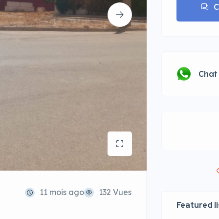
C
Chat
11 mois ago
132 Vues
Featured l