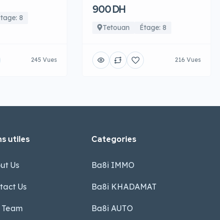
900 DH
tage: 8
Tetouan
Étage: 8
245 Vues
216 Vues
s utiles
Categories
ut Us
Ba8i IMMO
tact Us
Ba8i KHADAMAT
 Team
Ba8i AUTO