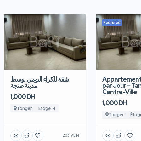
Featured
شقة للكراء اليومي بوسط
Appartement
مدينة طنجة
par Jour – Ta
Centre-Ville
1,000 DH
1,000 DH
Tanger
Étage: 4
Tanger
Étage
203 Vues