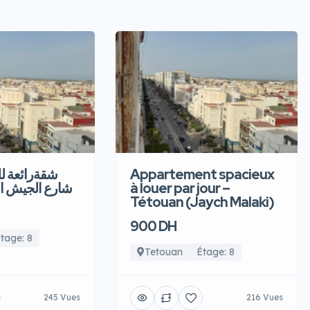
شقةرائعة  –
Appartement spacieux
شارع الجيش ا
à louer par jour –
Tétouan (Jaych Malaki)
900 DH
tage: 8
Tetouan
Étage: 8
245 Vues
216 Vues