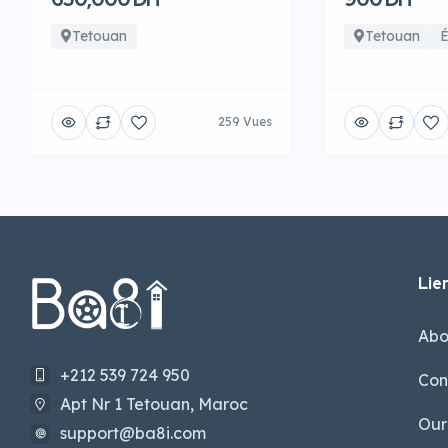
Tetouan
Tetouan
É
259 Vues
Lien
Abo
+212 539 724 950
Con
Apt Nr 1 Tetouan, Maroc
Our
support@ba8i.com