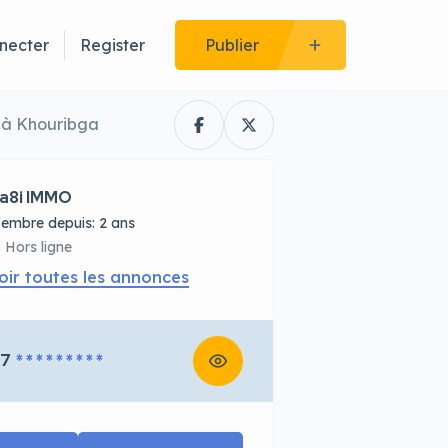
necter
Register
Publier
e à Khouribga
a8i IMMO
embre depuis: 2 ans
Hors ligne
oir toutes les annonces
67
* * * * * * * * *