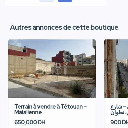
Autres annonces de cette boutique
Terrain à vendre à Tétouan –
 – شارع
Malalienne
، تطوان
650,000 DH
900 D