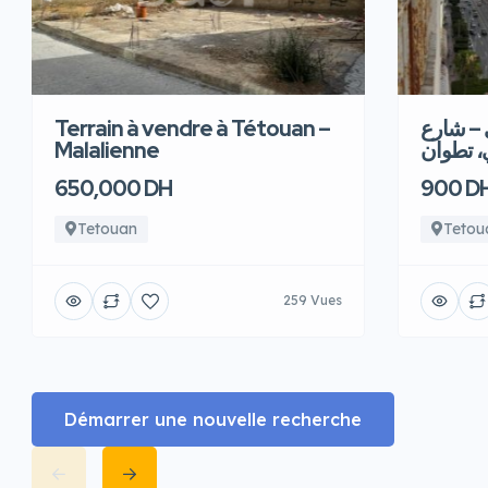
Terrain à vendre à Tétouan –
 – شارع
Malalienne
، تطوان
650,000 DH
900 D
Tetouan
Tetou
259 Vues
Démarrer une nouvelle recherche