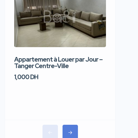
Appartement à Louer par Jour –
Apparte
Tanger Centre-Ville
Jour – T
1,000 DH
1,100 DH