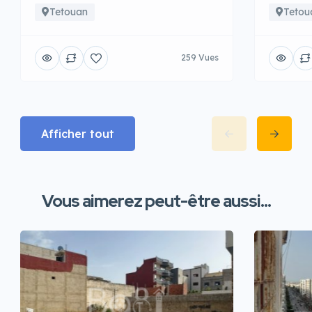
Tetouan
Tetou
259 Vues
Afficher tout
Vous aimerez peut-être aussi...