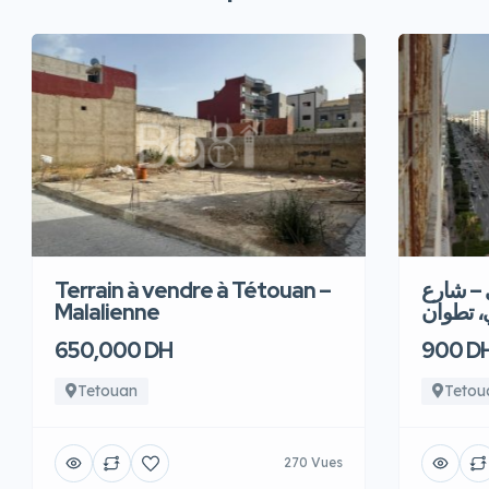
Terrain à vendre à Tétouan –
 – شارع
Malalienne
، تطوان
650,000 DH
900 D
Tetouan
Tetou
270 Vues