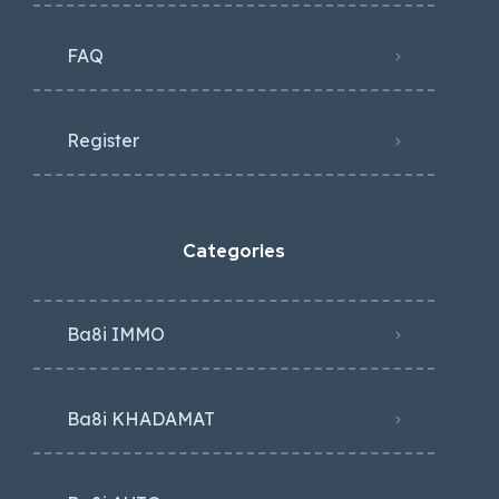
FAQ
Register
Categories
Ba8i IMMO
Ba8i KHADAMAT