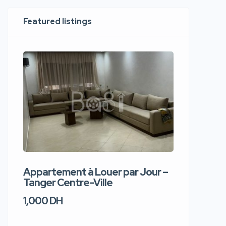
Featured listings
Appartement à Louer par Jour –
Apparte
Tanger Centre-Ville
Jour – T
1,000 DH
1,100 DH