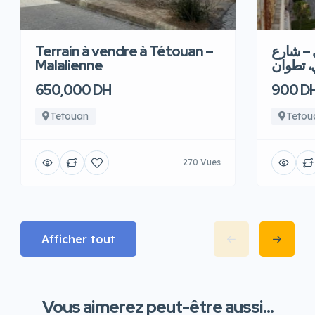
Terrain à vendre à Tétouan –
 – شارع
Malalienne
، تطوان
650,000 DH
900 D
Tetouan
Tetou
270 Vues
Afficher tout
Vous aimerez peut-être aussi...