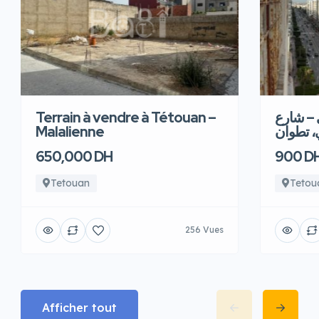
Terrain à vendre à Tétouan –
 – شارع
Malalienne
، تطوان
650,000 DH
900 D
Tetouan
Tetou
256 Vues
Afficher tout