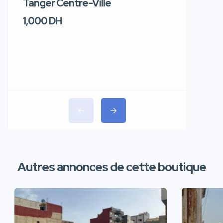
Tanger Centre-Ville
Jour – T
1,000 DH
1,100 DH
Autres annonces de cette boutique