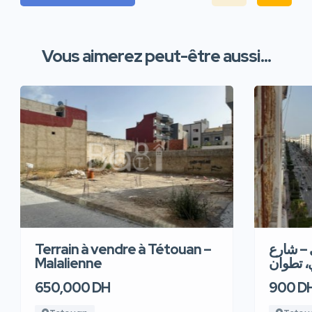
Vous aimerez peut-être aussi...
Terrain à vendre à Tétouan –
 – شارع
Malalienne
، تطوان
650,000 DH
900 D