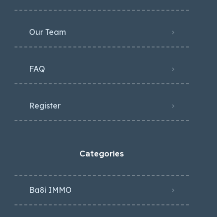
Our Team
FAQ
Register
Categories
Ba8i IMMO