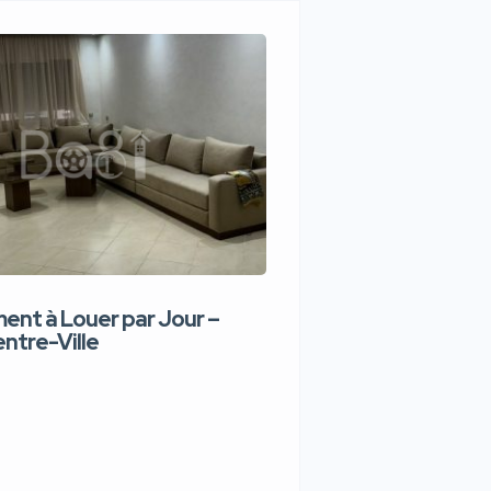
nt à Louer par Jour –
Appartement de lux
ntre-Ville
Jour – Tanger Centr
1,100 DH