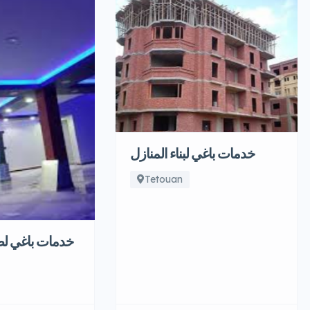
خدمات باغي لبناء المنازل
Tetouan
خدمات باغي لص