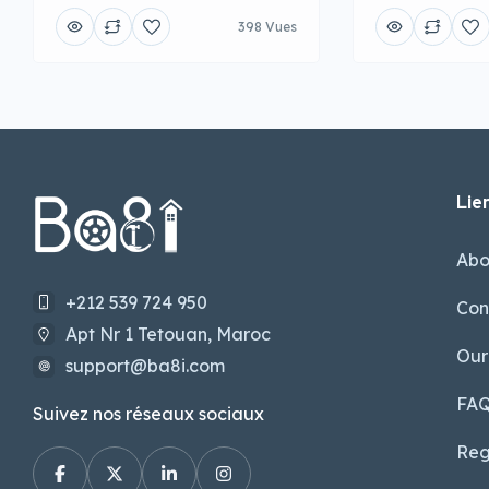
398 Vues
Lien
Abo
+212 539 724 950
Con
Apt Nr 1 Tetouan, Maroc
Our
support@ba8i.com
FA
Suivez nos réseaux sociaux
Reg