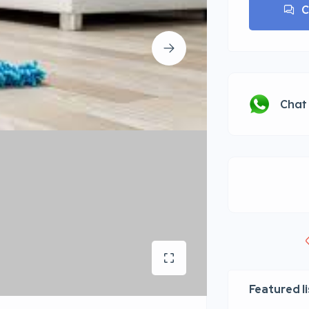
C
Chat
Featured l