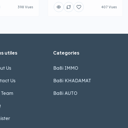
398 Vues
407 Vues
s utiles
Categories
ut Us
Ba8i IMMO
tact Us
Ba8i KHADAMAT
 Team
Ba8i AUTO
Q
ister