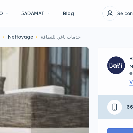
O
5ADAMAT
Blog
Se con
T
Nettoyage
خدمات باغي للنظافة
B
M
V
6