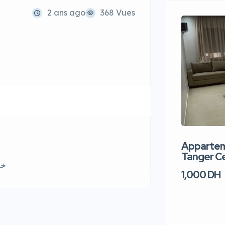
2 ans ago
368 Vues
Apparteme
Tanger Ce
خد
1,000 DH