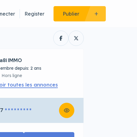
necter
Register
Publier
a8i IMMO
embre depuis: 2 ans
Hors ligne
oir toutes les annonces
67
* * * * * * * * *