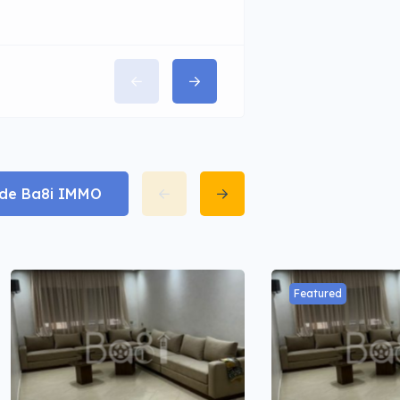
t de Ba8i IMMO
Featured