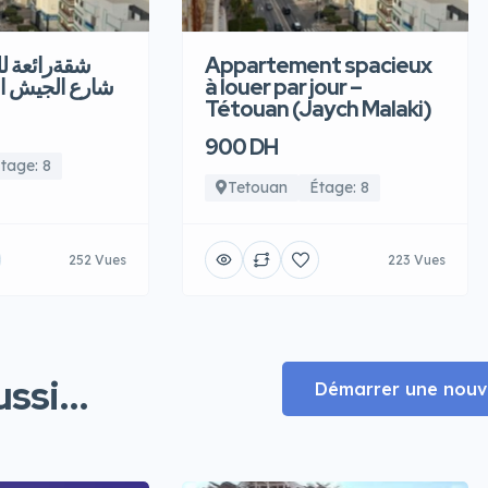
شقةرائعة  –
Appartement spacieux
شارع الجيش ا
à louer par jour –
Tétouan (Jaych Malaki)
900 DH
tage: 8
Tetouan
Étage: 8
252 Vues
223 Vues
ssi...
Démarrer une nouve