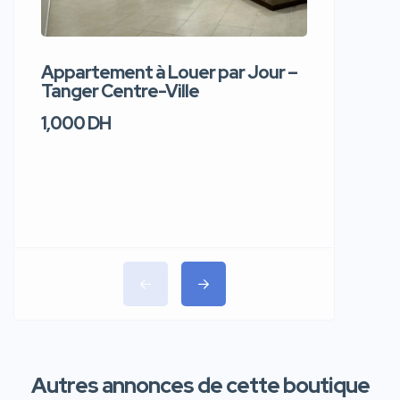
Appartement à Louer par Jour –
Apparte
Tanger Centre-Ville
Jour – T
1,000 DH
1,100 DH
Autres annonces de cette boutique