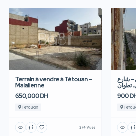
Terrain à vendre à Tétouan –
 – شارع
Malalienne
، تطوان
650,000 DH
900 D
Tetouan
Tetou
274 Vues